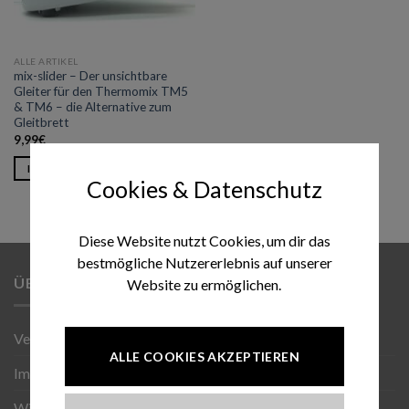
ALLE ARTIKEL
mix-slider – Der unsichtbare
Gleiter für den Thermomix TM5
& TM6 – die Alternative zum
Gleitbrett
9,99
€
IN DEN WARENKORB
Cookies & Datenschutz
Diese Website nutzt Cookies, um dir das
bestmögliche Nutzererlebnis auf unserer
ÜBER UNS
Website zu ermöglichen.
Versand
ALLE COOKIES AKZEPTIEREN
Impressum
Wiederruf