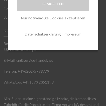
BEARBEITEN
Datenschutz
Wiederverkäufer werden
Nur notwendige Cookies akzeptieren
KONTAKT
Datenschutzerklärung
|
Impressum
Reinhardtweg 3
68723 Schwetzingen
E-Mail: cn@service-handel.net
Telefon: +496202-5799779
WhatsApp: +491579 2351193
Mix-Slider ist eine eigenständige Marke, die kompatibles
Zubehör für die Produkte der Firma Vorwerk®️ designt und