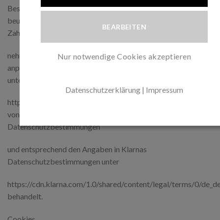
Bestelldaten, an Klarna übermitteln. So kann Klarna
beurteilen, ob Sie die über Klarna angebotenen
BEARBEITEN
Zahlungsoptionen in Anspruch
nehmen können und die Zahlungsoptionen an Ihre Bedürfnisse
Nur notwendige Cookies akzeptieren
anpassen. Allgemeine Informationen zu Klarna erhalten Sie
unter:
Datenschutzerklärung
|
Impressum
https://www.klarna.com/de/. Ihre Personenangaben werden
von Klarna in Übereinstimmung mit den geltenden
Datenschutzbestimmungen
und entsprechend den Angaben in Klarnas
Datenschutzbestimmungen unter
https://cdn.klarna.com/1.0/shared/content/legal/terms/0/de_d
behandelt.
Cookies