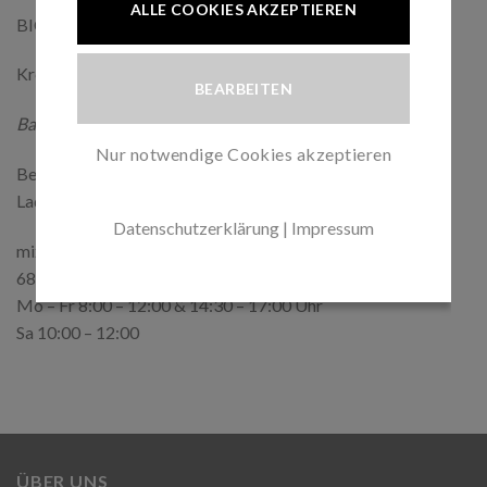
ALLE COOKIES AKZEPTIEREN
BIC: PBNKDEFF
Kreditinstitut: Postbank
BEARBEITEN
Barzahlung
Nur notwendige Cookies akzeptieren
Bestellen Sie online und holen Sie Ihre Bestellung bei uns im
Laden einfach ab:
Datenschutzerklärung
|
Impressum
mix-slider Store, Reinhardtweg 3
68723 Schwetzingen, Deutschland
Mo – Fr 8:00 – 12:00 & 14:30 – 17:00 Uhr
Sa 10:00 – 12:00
ÜBER UNS