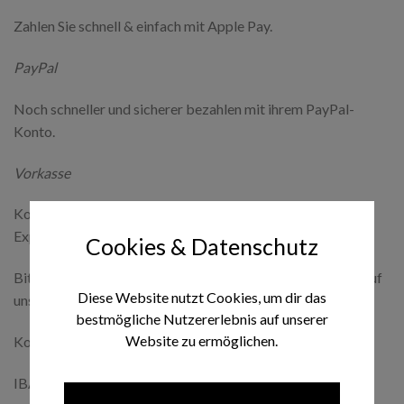
Zahlen Sie schnell & einfach mit Apple Pay.
PayPal
Noch schneller und sicherer bezahlen mit ihrem PayPal-
Konto.
Vorkasse
Kostenloser Versand innerhalb Deutschlands (Außer
Express-Versand)
Cookies & Datenschutz
Bitte überweisen Sie den Gesamtbetrag Ihrer Bestellung auf
Diese Website nutzt Cookies, um dir das
unser Konto:
bestmögliche Nutzererlebnis auf unserer
Website zu ermöglichen.
Kontoinhaber: Service & Handel Wüst GmbH
IBAN: DE59440100460457795460