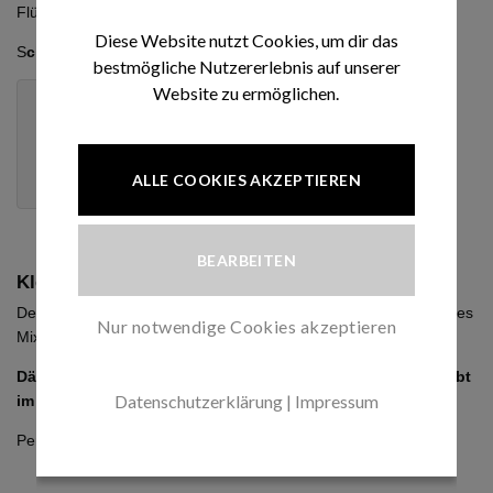
Flüssigkeiten beim Anbraten, Mixen oder Garen verhindert.
Diese Website nutzt Cookies, um dir das
S
chützen Sie Ihre Arbeitsfläche und Kleidung vor Flecken.
bestmögliche Nutzererlebnis auf unserer
Website zu ermöglichen.
Für Vorwerk Küchenmaschinen TM31, TM5 & TM6
Rostfreier und lebensmittelechter Edelstahl
Hält hohen Temperaturen stand
ALLE COOKIES AKZEPTIEREN
Leicht zu reinigen & spülmaschinengeeignet
BEARBEITEN
Kleiner Handgriff, große Wirkung
Der Siebeinsatz kann einfach und sicher in die Deckelöffnung des
Nur notwendige Cookies akzeptieren
Mixtopfes eingesetzt und wieder entnommen werden.
Dämpfe können ungehindert entweichen, alles andere bleibt
Datenschutzerklärung
|
Impressum
im Topf.
Perfekt zum Reduzieren von Soßen oder Einkochen.