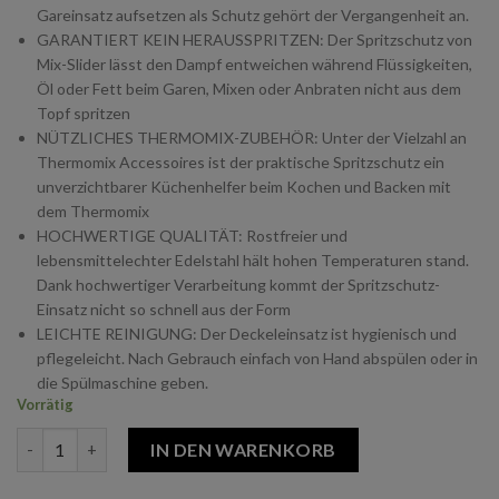
Gareinsatz aufsetzen als Schutz gehört der Vergangenheit an.
GARANTIERT KEIN HERAUSSPRITZEN: Der Spritzschutz von
Mix-Slider lässt den Dampf entweichen während Flüssigkeiten,
Öl oder Fett beim Garen, Mixen oder Anbraten nicht aus dem
Topf spritzen
NÜTZLICHES THERMOMIX-ZUBEHÖR: Unter der Vielzahl an
Thermomix Accessoires ist der praktische Spritzschutz ein
unverzichtbarer Küchenhelfer beim Kochen und Backen mit
dem Thermomix
HOCHWERTIGE QUALITÄT: Rostfreier und
lebensmittelechter Edelstahl hält hohen Temperaturen stand.
Dank hochwertiger Verarbeitung kommt der Spritzschutz-
Einsatz nicht so schnell aus der Form
LEICHTE REINIGUNG: Der Deckeleinsatz ist hygienisch und
pflegeleicht. Nach Gebrauch einfach von Hand abspülen oder in
die Spülmaschine geben.
Vorrätig
mix-slider Spritzschutz Sieb für Thermomix TM6 TM5 TM31 Me
IN DEN WARENKORB