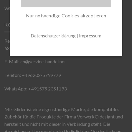
Wiederverkäufer werden
Nur notwendige Cookies akzeptieren
KONTAKT
Datenschutzerklärung
|
Impressum
Reinhardtweg 3
68723 Schwetzingen
E-Mail: cn@service-handel.net
Telefon: +496202-5799779
WhatsApp: +491579 2351193
Mix-Slider ist eine eigenständige Marke, die kompatibles
Zubehör für die Produkte der Firma Vorwerk®️ designt und
herstellt und nicht mit dieser in Verbindung steht. Die
Bezeichnung Thermomix wird lediglich zur Verdeutlichung